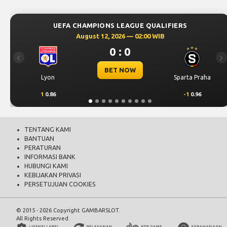
UEFA CHAMPIONS LEAGUE QUALIFIERS
August 12, 2026 — 02:00 WIB
0 : 0
Previous
Ne
BET NOW
Lyon
Sparta Praha
1
0.86
-1
0.96
TENTANG KAMI
BANTUAN
PERATURAN
INFORMASI BANK
HUBUNGI KAMI
KEBIJAKAN PRIVASI
PERSETUJUAN COOKIES
© 2015 - 2026 Copyright GAMBARSLOT.
All Rights Reserved.