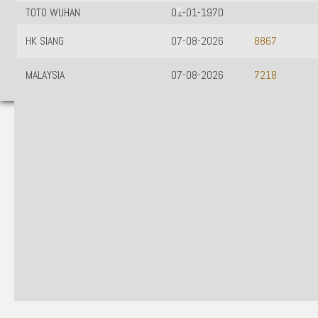
TOTO WUHAN
01-01-1970
HK SIANG
07-08-2026
8867
MALAYSIA
07-08-2026
7218