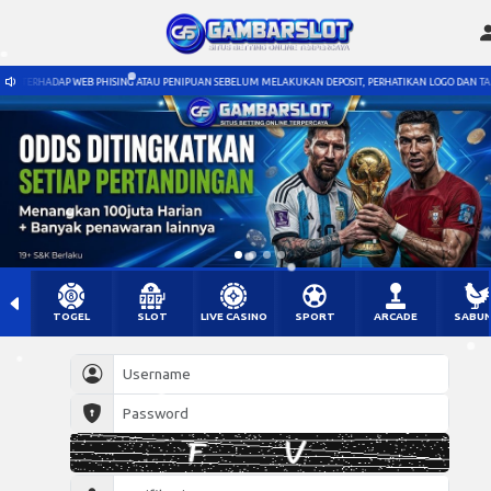
DA TERHADAP WEB PHISING ATAU PENIPUAN SEBELUM MELAKUKAN DEPOSIT, PERHATIKAN LOGO DAN TAMP
TOGEL
SLOT
LIVE CASINO
SPORT
ARCADE
SABU