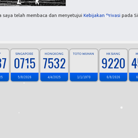
a saya telah membaca dan menyetujui
Kebijakan Privasi
pada Sit
Y
SINGAPORE
HONGKONG
TOTO WUHAN
HK SIANG
M
37
0715
7532
9220
4
25
5/8/2026
4/4/2025
1/1/1970
6/8/2026
6