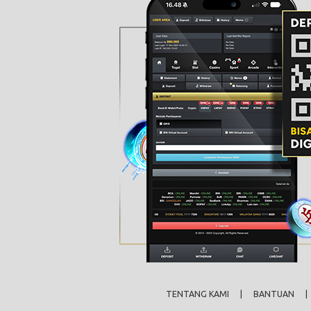
TENTANG KAMI
|
BANTUAN
|