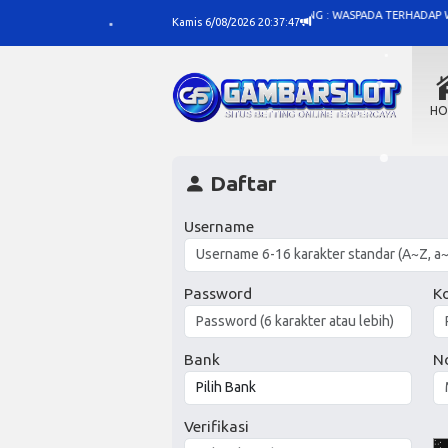
INFO PENTING : WASPADA TERHADAP WEB 
Kamis 6/08/2026 20:37:47
HO
Daftar
Username
Password
K
Bank
N
Verifikasi